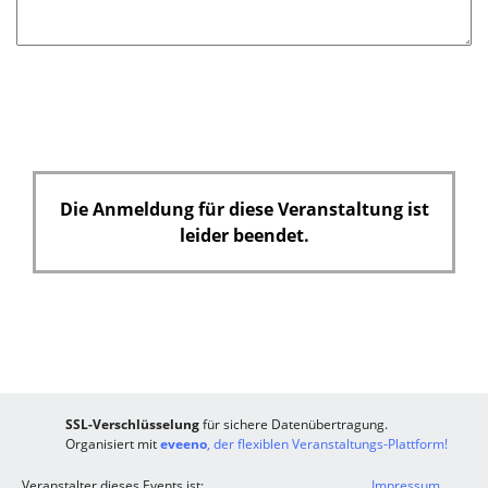
f
e
l
d
Die Anmeldung für diese Veranstaltung ist
leider beendet.
SSL-Verschlüsselung
für sichere Datenübertragung.
Organisiert mit
eveeno
, der flexiblen Veranstaltungs-Plattform!
Veranstalter dieses Events ist:
Impressum