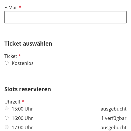
d
i
f
P
E-Mail
c
e
f
h
l
l
t
d
i
f
c
e
h
Ticket auswählen
l
t
d
P
Ticket
f
f
Kostenlos
e
l
l
i
d
c
Slots reservieren
h
t
P
Uhrzeit
f
f
15:00 Uhr
ausgebucht
e
l
16:00 Uhr
1 verfügbar
l
i
d
17:00 Uhr
ausgebucht
c