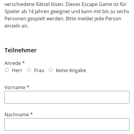
verschiedene Rätsel lösen. Dieses Escape Game ist für
Spieler ab 14 Jahren geeignet und kann mit bis zu sechs
Personen gespielt werden. Bitte meldet jede Person
einzeln an.
Teilnehmer
P
Anrede
f
Herr
Frau
keine Angabe
l
i
P
Vorname
c
f
h
l
t
i
f
P
Nachname
c
e
f
h
l
l
t