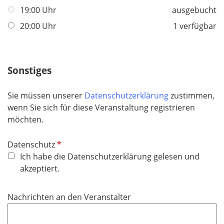
h
19:00 Uhr
ausgebucht
t
20:00 Uhr
1 verfügbar
f
e
l
Sonstiges
d
Sie müssen unserer
Datenschutzerklärung
zustimmen,
wenn Sie sich für diese Veranstaltung registrieren
möchten.
P
Datenschutz
f
Ich habe die Datenschutzerklärung gelesen und
l
akzeptiert.
i
c
Nachrichten an den Veranstalter
h
t