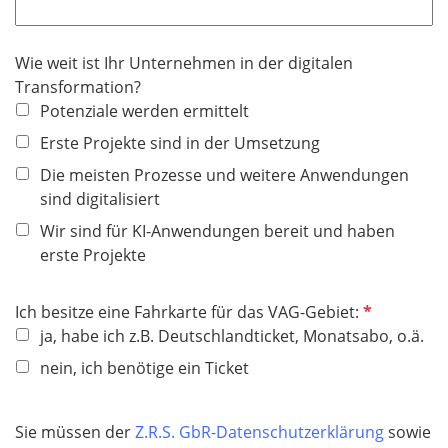
l
l
d
i
Wie weit ist Ihr Unternehmen in der digitalen
c
Transformation?
h
Potenziale werden ermittelt
t
f
Erste Projekte sind in der Umsetzung
e
Die meisten Prozesse und weitere Anwendungen
l
sind digitalisiert
d
Wir sind für KI-Anwendungen bereit und haben
erste Projekte
P
Ich besitze eine Fahrkarte für das VAG-Gebiet:
f
ja, habe ich z.B. Deutschlandticket, Monatsabo, o.ä.
l
nein, ich benötige ein Ticket
i
c
h
Sie müssen der
Z.R.S. GbR-Datenschutzerklärung
sowie