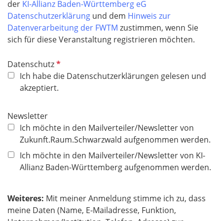
t
der
KI-Allianz Baden-Württemberg eG
f
Datenschutzerklärung
und dem
Hinweis zur
e
Datenverarbeitung der FWTM
zustimmen, wenn Sie
l
sich für diese Veranstaltung registrieren möchten.
d
P
Datenschutz
f
Ich habe die Datenschutzerklärungen gelesen und
l
akzeptiert.
i
c
Newsletter
h
Ich möchte in den Mailverteiler/Newsletter von
t
Zukunft.Raum.Schwarzwald aufgenommen werden.
f
Ich möchte in den Mailverteiler/Newsletter von KI-
e
Allianz Baden-Württemberg aufgenommen werden.
l
d
Weiteres:
Mit meiner Anmeldung stimme ich zu, dass
meine Daten (Name, E-Mailadresse, Funktion,