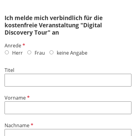
Ich melde mich verbindlich für die
kostenfreie Veranstaltung "Digital
Discovery Tour" an
P
Anrede
f
Herr
Frau
keine Angabe
l
i
Titel
c
h
t
f
P
Vorname
e
f
l
l
d
i
P
Nachname
c
f
h