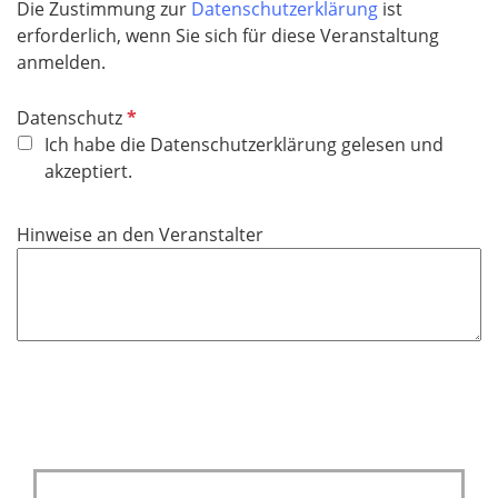
f
Die Zustimmung zur
Datenschutzerklärung
ist
e
erforderlich, wenn Sie sich für diese Veranstaltung
l
anmelden.
d
P
Datenschutz
f
Ich habe die Datenschutzerklärung gelesen und
l
akzeptiert.
i
c
Hinweise an den Veranstalter
h
t
f
e
l
d