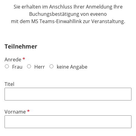
Sie erhalten im Anschluss Ihrer Anmeldung Ihre
Buchungsbestätigung von eveeno
​​​​​​​mit dem MS Teams-Einwahllink zur Veranstaltung.​​​​​​​
Teilnehmer
P
Anrede
f
Frau
Herr
keine Angabe
l
i
Titel
c
h
t
f
P
Vorname
e
f
l
l
d
i