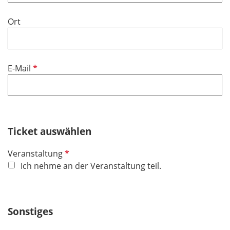
t
f
Ort
e
l
d
P
E-Mail
f
l
i
c
h
Ticket auswählen
t
P
Veranstaltung
f
f
Ich nehme an der Veranstaltung teil.
e
l
l
i
d
c
Sonstiges
h
t