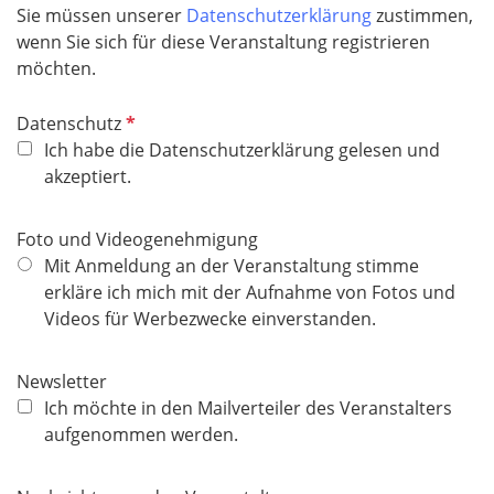
Sie müssen unserer
Datenschutzerklärung
zustimmen,
f
wenn Sie sich für diese Veranstaltung registrieren
e
möchten.
l
d
P
Datenschutz
f
Ich habe die Datenschutzerklärung gelesen und
l
akzeptiert.
i
c
Foto und Videogenehmigung
h
Mit Anmeldung an der Veranstaltung stimme
t
erkläre ich mich mit der Aufnahme von Fotos und
f
Videos für Werbezwecke einverstanden.
e
l
Newsletter
d
Ich möchte in den Mailverteiler des Veranstalters
aufgenommen werden.