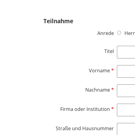
Teilnahme
Anrede
Herr
Titel
P
Vorname
f
l
P
Nachname
i
f
c
l
h
P
Firma oder Institution
i
t
f
c
f
l
h
e
Straße und Hausnummer
i
t