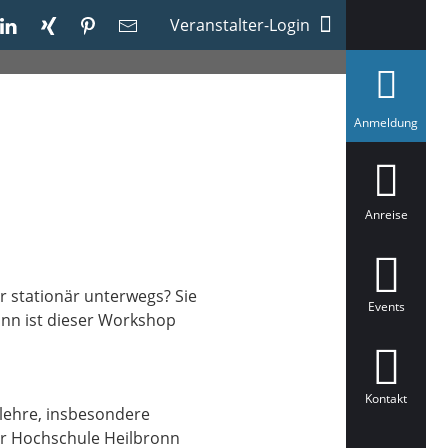
Veranstalter-Login
a
Anmeldung
u
s
g
e
w
ä
Anreise
h
l
t
ur stationär unterwegs? Sie
Events
Dann ist dieser Workshop
Kontakt
tlehre, insbesondere
er Hochschule Heilbronn