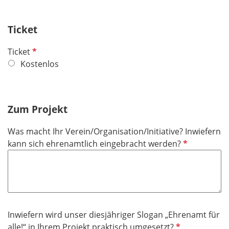
f
e
Ticket
l
d
P
Ticket
f
Kostenlos
l
i
c
Zum Projekt
h
t
Was macht Ihr Verein/Organisation/Initiative? Inwiefern
f
P
kann sich ehrenamtlich eingebracht werden?
e
f
l
l
d
i
c
h
Inwiefern wird unser diesjähriger Slogan „Ehrenamt für
t
P
alle!“ in Ihrem Projekt praktisch umgesetzt?
f