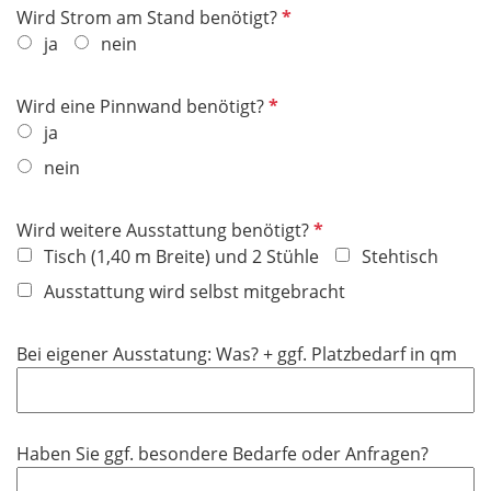
P
Wird Strom am Stand benötigt?
c
f
ja
nein
h
l
t
i
f
P
Wird eine Pinnwand benötigt?
c
e
f
ja
h
l
l
nein
t
d
i
f
c
e
P
Wird weitere Ausstattung benötigt?
h
l
f
Tisch (1,40 m Breite) und 2 Stühle
Stehtisch
t
d
l
f
Ausstattung wird selbst mitgebracht
i
e
c
l
Bei eigener Ausstatung: Was? + ggf. Platzbedarf in qm
h
d
t
f
e
Haben Sie ggf. besondere Bedarfe oder Anfragen?
l