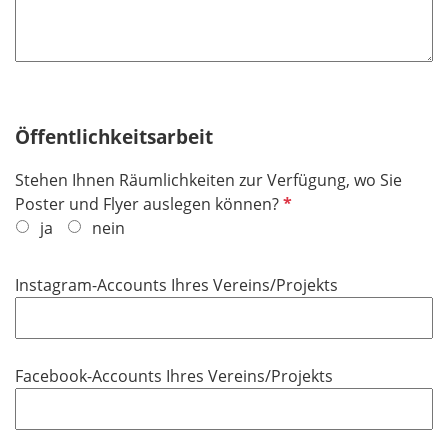
d
Öffentlichkeitsarbeit
Stehen Ihnen Räumlichkeiten zur Verfügung, wo Sie
P
Poster und Flyer auslegen können?
f
ja
nein
l
i
Instagram-Accounts Ihres Vereins/Projekts
c
h
t
f
Facebook-Accounts Ihres Vereins/Projekts
e
l
d