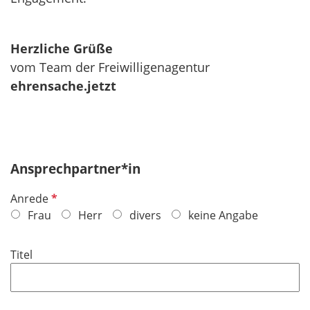
Herzliche Grüße
vom Team der Freiwilligenagentur
ehrensache.jetzt
Ansprechpartner*in
P
Anrede
f
Frau
Herr
divers
keine Angabe
l
i
Titel
c
h
t