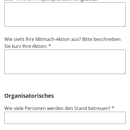
f
e
l
l
i
d
c
h
Wie sieht Ihre Mitmach-Aktion aus? Bitte beschreiben
t
P
Sie kurz Ihre Aktion:
f
f
e
l
l
i
d
c
h
t
f
Organisatorisches
e
P
Wie viele Personen werden den Stand betreuen?
l
f
d
l
i