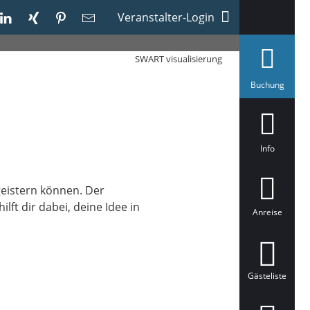
Veranstalter-Login
SWART visualisierung
a
Buchung
u
s
g
e
w
ä
Info
h
l
t
eistern können. Der
lft dir dabei, deine Idee in
Anreise
Gästeliste