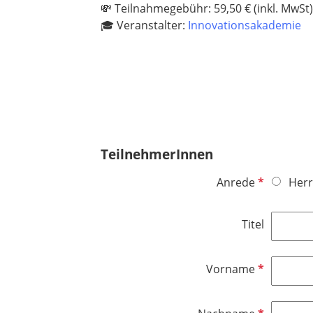
💸 Teilnahmegebühr: 59,50 € (inkl. MwSt
🎓 Veranstalter:
Innovationsakademie
TeilnehmerInnen
P
Anrede
Herr
f
l
Titel
i
c
h
P
Vorname
t
f
f
l