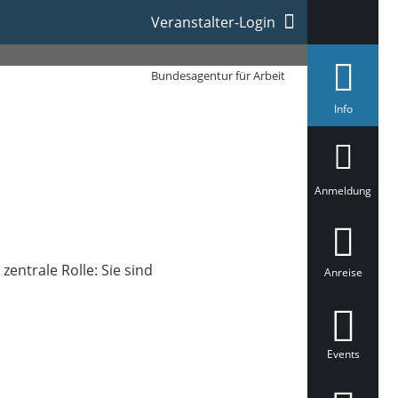
Veranstalter-Login
Bundesagentur für Arbeit
a
Info
u
s
g
e
w
ä
Anmeldung
h
l
t
zentrale Rolle: Sie sind
Anreise
Events