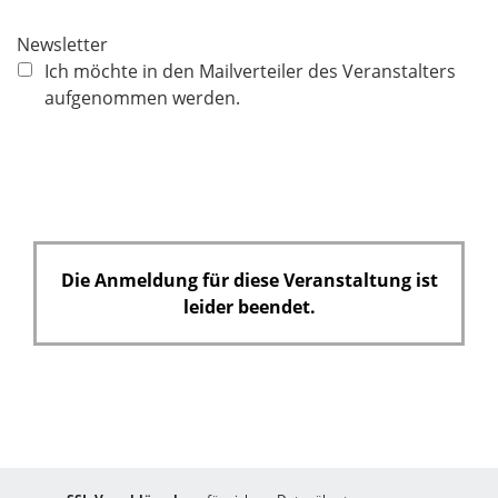
i
c
Newsletter
h
Ich möchte in den Mailverteiler des Veranstalters
t
aufgenommen werden.
f
e
l
d
Die Anmeldung für diese Veranstaltung ist
leider beendet.