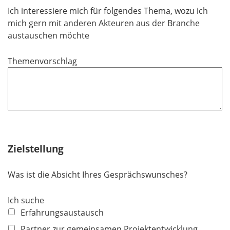
f
Ich interessiere mich für folgendes Thema, wozu ich
e
mich gern mit anderen Akteuren aus der Branche
l
austauschen möchte
d
Themenvorschlag
Zielstellung
Was ist die Absicht Ihres Gesprächswunsches?
Ich suche
Erfahrungsaustausch
Partner zur gemeinsamen Projektentwicklung