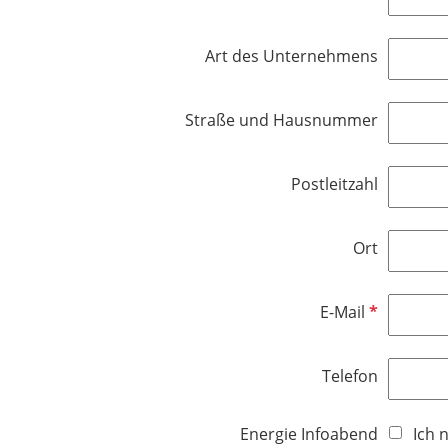
t
f
c
f
l
h
e
Art des Unternehmens
i
t
l
c
f
d
h
e
Straße und Hausnummer
t
l
f
d
e
Postleitzahl
l
d
Ort
P
E-Mail
f
l
Telefon
i
c
h
Energie Infoabend
Ich 