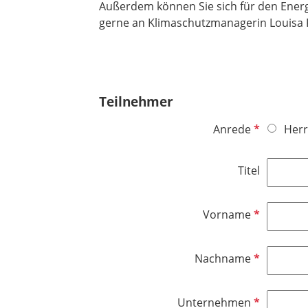
Außerdem können Sie sich für den Energ
gerne an Klimaschutzmanagerin Louisa Fr
Teilnehmer
P
Anrede
Herr
f
l
Titel
i
c
h
P
Vorname
t
f
f
l
P
Nachname
e
i
f
l
c
l
d
h
P
Unternehmen
i