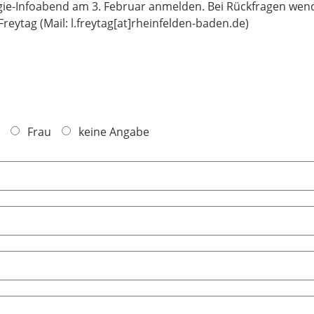
ie-Infoabend am 3. Februar anmelden. Bei Rückfragen wend
eytag (Mail: l.freytag[at]rheinfelden-baden.de)
Frau
keine Angabe