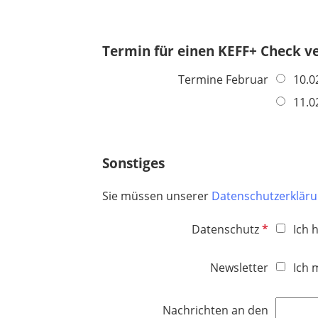
t
f
e
Termin für einen KEFF+ Check v
l
d
Termine Februar
10.0
11.0
Sonstiges
Sie müssen unserer
Datenschutzerklär
P
Datenschutz
Ich 
f
l
Newsletter
Ich 
i
c
Nachrichten an den
h