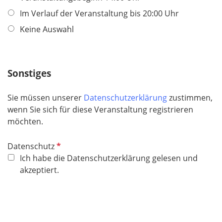
l
Im Verlauf der Veranstaltung bis 20:00 Uhr
i
Keine Auswahl
c
h
t
f
Sonstiges
e
l
Sie müssen unserer
Datenschutzerklärung
zustimmen,
d
wenn Sie sich für diese Veranstaltung registrieren
möchten.
P
Datenschutz
f
Ich habe die Datenschutzerklärung gelesen und
l
akzeptiert.
i
c
h
t