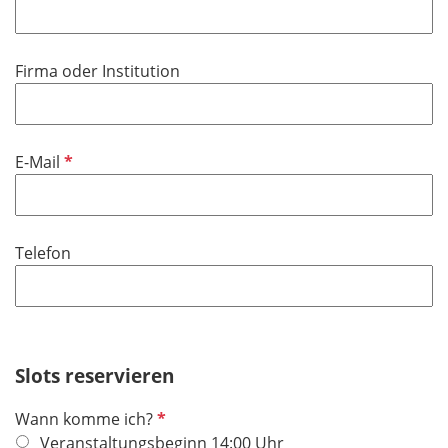
f
h
l
t
i
f
Firma oder Institution
c
e
h
l
t
d
f
P
E-Mail
e
f
l
l
d
i
Telefon
c
h
t
f
e
Slots reservieren
l
d
P
Wann komme ich?
f
Veranstaltungsbeginn 14:00 Uhr