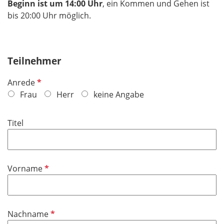
Beginn ist um 14:00 Uhr
, ein Kommen und Gehen ist
bis 20:00 Uhr möglich.
Teilnehmer
P
Anrede
f
Frau
Herr
keine Angabe
l
i
Titel
c
h
t
f
P
Vorname
e
f
l
l
d
i
P
Nachname
c