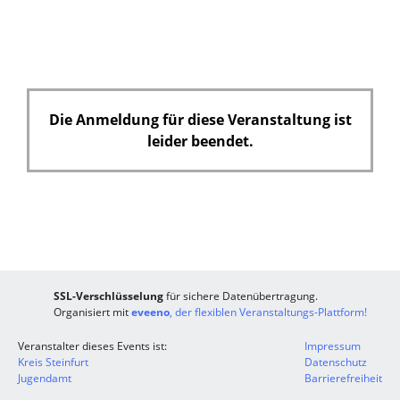
c
h
t
f
e
Die Anmeldung für diese Veranstaltung ist
l
leider beendet.
d
SSL-Verschlüsselung
für sichere Datenübertragung.
Organisiert mit
eveeno
, der flexiblen Veranstaltungs-Plattform!
Veranstalter dieses Events ist:
Impressum
Kreis Steinfurt
Datenschutz
Jugendamt
Barrierefreiheit