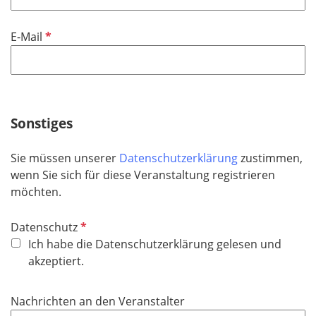
t
d
f
P
E-Mail
e
f
l
l
d
i
c
h
Sonstiges
t
f
Sie müssen unserer
Datenschutzerklärung
zustimmen,
e
wenn Sie sich für diese Veranstaltung registrieren
l
möchten.
d
P
Datenschutz
f
Ich habe die Datenschutzerklärung gelesen und
l
akzeptiert.
i
c
Nachrichten an den Veranstalter
h