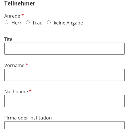
Teilnehmer
P
Anrede
f
Herr
Frau
keine Angabe
l
i
Titel
c
h
t
f
P
Vorname
e
f
l
l
d
i
P
Nachname
c
f
h
l
t
i
f
Firma oder Institution
c
e
h
l