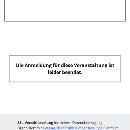
t
f
e
l
d
Die Anmeldung für diese Veranstaltung ist
leider beendet.
SSL-Verschlüsselung
für sichere Datenübertragung.
Organisiert mit
eveeno
, der flexiblen Veranstaltungs-Plattform!