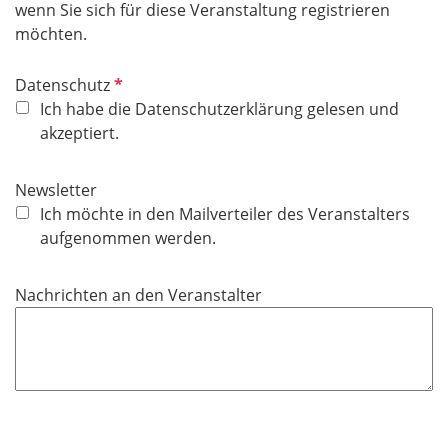
wenn Sie sich für diese Veranstaltung registrieren
möchten.
P
Datenschutz
f
Ich habe die Datenschutzerklärung gelesen und
l
akzeptiert.
i
c
Newsletter
h
Ich möchte in den Mailverteiler des Veranstalters
t
aufgenommen werden.
f
e
Nachrichten an den Veranstalter
l
d