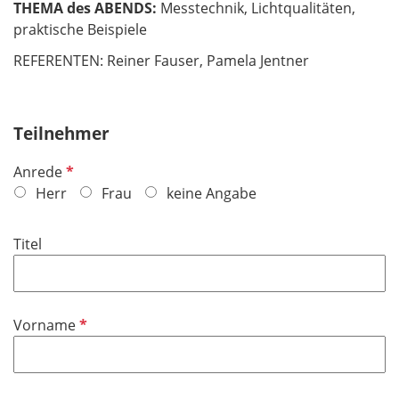
THEMA des ABENDS:
Messtechnik, Lichtqualitäten,
praktische Beispiele
REFERENTEN: Reiner Fauser, Pamela Jentner
Teilnehmer
P
Anrede
f
Herr
Frau
keine Angabe
l
i
Titel
c
h
t
f
P
Vorname
e
f
l
l
d
i