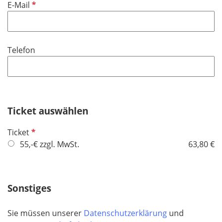
P
E-Mail
c
e
f
h
l
l
t
d
i
f
Telefon
c
e
h
l
t
d
f
e
Ticket auswählen
l
d
P
Ticket
f
55,-€ zzgl. MwSt.
63,80 €
l
i
c
Sonstiges
h
t
Sie müssen unserer
Datenschutzerklärung
und
f