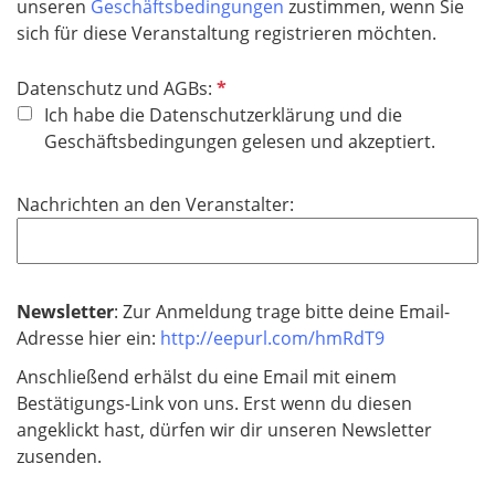
unseren
Geschäftsbedingungen
zustimmen, wenn Sie
e
sich für diese Veranstaltung registrieren möchten.
l
d
P
Datenschutz und AGBs:
f
Ich habe die Datenschutzerklärung und die
l
Geschäftsbedingungen gelesen und akzeptiert.
i
c
Nachrichten an den Veranstalter:
h
t
f
e
Newsletter
: Zur Anmeldung trage bitte deine Email-
l
Adresse hier ein:
http://eepurl.com/hmRdT9
d
Anschließend erhälst du eine Email mit einem
Bestätigungs-Link von uns. Erst wenn du diesen
angeklickt hast, dürfen wir dir unseren Newsletter
zusenden.