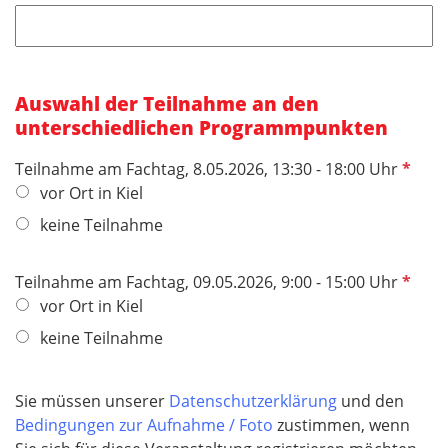
h
t
f
e
Auswahl der Teilnahme an den
l
unterschiedlichen Programmpunkten
d
P
Teilnahme am Fachtag, 8.05.2026, 13:30 - 18:00 Uhr
f
vor Ort in Kiel
l
keine Teilnahme
i
c
P
Teilnahme am Fachtag, 09.05.2026, 9:00 - 15:00 Uhr
h
f
vor Ort in Kiel
t
l
f
keine Teilnahme
i
e
c
l
h
Sie müssen unserer
Datenschutzerklärung
und den
d
t
Bedingungen zur Aufnahme / Foto
zustimmen, wenn