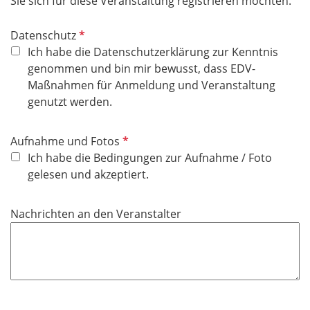
f
Sie sich für diese Veranstaltung registrieren möchten.
e
l
P
Datenschutz
d
f
Ich habe die Datenschutzerklärung zur Kenntnis
l
genommen und bin mir bewusst, dass EDV-
i
Maßnahmen für Anmeldung und Veranstaltung
c
genutzt werden.
h
t
P
Aufnahme und Fotos
f
f
Ich habe die Bedingungen zur Aufnahme / Foto
e
l
gelesen und akzeptiert.
l
i
d
c
Nachrichten an den Veranstalter
h
t
f
e
l
d