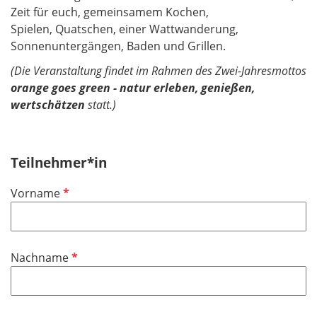
Zeit für euch, gemeinsamem Kochen,
Spielen, Quatschen, einer Wattwanderung,
Sonnenuntergängen, Baden und Grillen.
(Die Veranstaltung findet im Rahmen des Zwei-Jahresmottos
orange goes green - natur erleben, genießen,
wertschätzen
statt.)
Teilnehmer*in
P
Vorname
f
l
i
P
Nachname
c
f
h
l
t
i
f