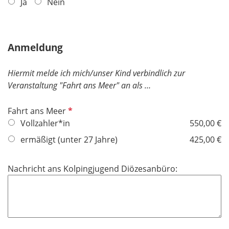
f
Ja
Nein
l
i
c
Anmeldung
h
t
Hiermit melde ich mich/unser Kind verbindlich zur
f
Veranstaltung "Fahrt ans Meer" an als …
e
l
P
Fahrt ans Meer
d
f
Vollzahler*in
550,00 €
l
ermäßigt (unter 27 Jahre)
425,00 €
i
c
Nachricht ans Kolpingjugend Diözesanbüro:
h
t
f
e
l