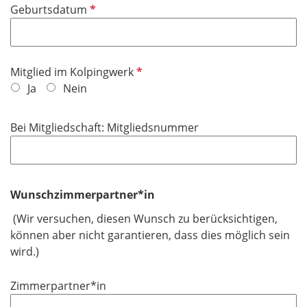
P
Geburtsdatum
c
e
f
h
l
l
t
d
i
f
P
Mitglied im Kolpingwerk
c
e
f
Ja
Nein
h
l
l
t
d
i
f
Bei Mitgliedschaft: Mitgliedsnummer
c
e
h
l
t
d
f
Wunschzimmerpartner*in
e
(Wir versuchen, diesen Wunsch zu berücksichtigen,
l
können aber nicht garantieren, dass dies möglich sein
d
wird.)
Zimmerpartner*in