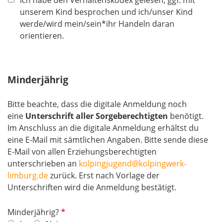
d
t
l
unserem Kind besprochen und ich/unser Kind
f
i
werde/wird mein/sein*ihr Handeln daran
e
c
orientieren.
l
h
d
t
f
Minderjährig
e
l
Bitte beachte, dass die digitale Anmeldung noch
d
eine
Unterschrift aller Sorgeberechtigten
benötigt.
Im Anschluss an die digitale Anmeldung erhältst du
eine E-Mail mit sämtlichen Angaben. Bitte sende diese
E-Mail von allen Erziehungsberechtigten
unterschrieben an
kolpingjugend@kolpingwerk-
limburg.de
zurück. Erst nach Vorlage der
Unterschriften wird die Anmeldung bestätigt.
P
Minderjährig?