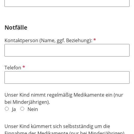
Notfälle
P
Kontaktperson (Name, ggf. Beziehung):
f
l
i
P
Telefon
c
f
h
l
t
i
f
Unser Kind nimmt regelmäßig Medikamente ein (nur
c
e
bei Minderjährigen).
h
l
Ja
Nein
t
d
f
e
Unser Kind kümmert sich selbstständig um die
l
Einnahme der Medikamente (nur bei Minderjährigen).