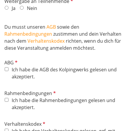
P
Weitergabe an Teilnehmende
c
f
Ja
Nein
h
l
t
i
f
Du musst unseren
AGB
sowie den
c
e
Rahmenbedingungen
zustimmen und dein Verhalten
h
l
nach dem
Verhaltenskodex
richten, wenn du dich für
t
d
diese Veranstaltung anmelden möchtest.
f
e
P
ABG
l
f
Ich habe die AGB des Kolpingwerks gelesen und
d
l
akzeptiert.
i
c
P
Rahmenbedingungen
h
f
Ich habe die Rahmenbedingungen gelesen und
t
l
akzeptiert.
f
i
e
c
P
Verhaltenskodex
l
h
f
Ich habe den Verhaltenskodex gelesen, ggf. mit