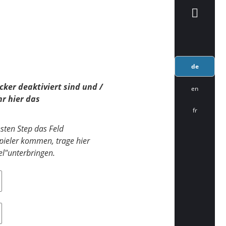
de
cker deaktiviert sind und /
en
hr hier das
fr
hsten Step das Feld
spieler kommen, trage hier
el"unterbringen.