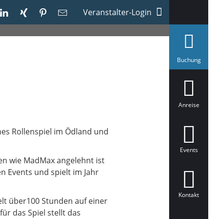
Veranstalter-Login
a
Buchung
u
s
g
e
w
ä
Anreise
h
l
t
hes Rollenspiel im Ödland und
Events
lmen wie MadMax angelehnt ist
n Events und spielt im Jahr
Kontakt
ielt über100 Stunden auf einer
ür das Spiel stellt das