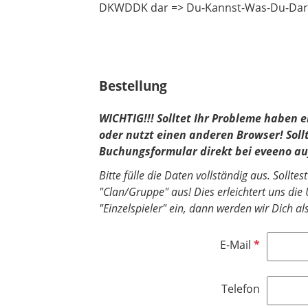
DKWDDK dar => Du-Kannst-Was-Du-Dars
Bestellung
WICHTIG!!! Solltet Ihr Probleme haben e
oder nutzt einen anderen Browser! Soll
Buchungsformular direkt bei eveeno au
Bitte fülle die Daten vollständig aus. Sollt
"Clan/Gruppe" aus! Dies erleichtert uns die 
"Einzelspieler" ein, dann werden wir Dich a
P
E-Mail
f
l
Telefon
i