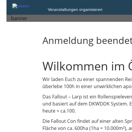
Sonntag, 22. Jun. 2025
Veranstaltungen organisieren
Zasieki
Anmeldung beende
Wilkommen im 
Wir laden Euch zu einer spannenden Rei
überlebe 100h in einer unwirklichen apo
Das Fallout – Larp ist ein Rollenspielev
und basiert auf dem DKWDDK System. Es
heute + ca.100.
Die Fallout Con findet auf einer alten S
Fläche von ca. 600ha (1ha = 10.000m²), a