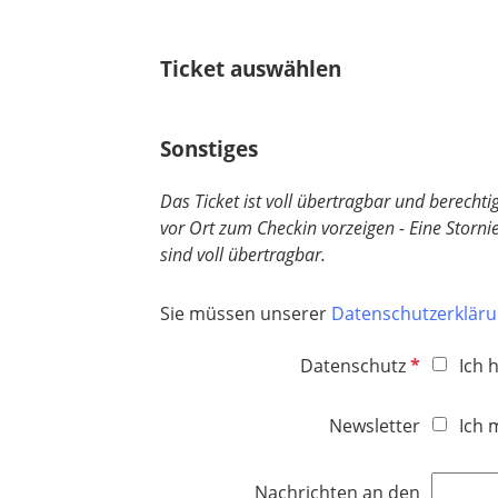
c
h
t
Ticket auswählen
f
e
l
Sonstiges
d
Das Ticket ist voll übertragbar und berecht
vor Ort zum Checkin vorzeigen - Eine Storn
sind voll übertragbar.
Sie müssen unserer
Datenschutzerklär
P
Datenschutz
Ich 
f
l
Newsletter
Ich 
i
c
Nachrichten an den