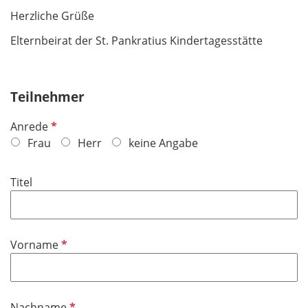
Herzliche Grüße
Elternbeirat der St. Pankratius Kindertagesstätte
Teilnehmer
P
Anrede
f
Frau
Herr
keine Angabe
l
i
Titel
c
h
t
f
P
Vorname
e
f
l
l
d
i
P
Nachname