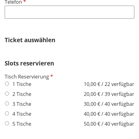
P
Telefon
c
e
f
h
l
l
t
d
i
f
c
e
h
Ticket auswählen
l
t
d
f
e
Slots reservieren
l
d
P
Tisch Reservierung
f
1 Tische
10,00 € / 22 verfügbar
l
2 Tische
20,00 € / 39 verfügbar
i
3 Tische
30,00 € / 40 verfügbar
c
h
4 Tische
40,00 € / 40 verfügbar
t
5 Tische
50,00 € / 40 verfügbar
f
e