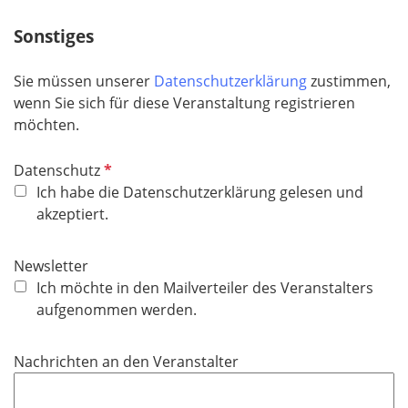
l
Sonstiges
d
Sie müssen unserer
Datenschutzerklärung
zustimmen,
wenn Sie sich für diese Veranstaltung registrieren
möchten.
P
Datenschutz
f
Ich habe die Datenschutzerklärung gelesen und
l
akzeptiert.
i
c
Newsletter
h
Ich möchte in den Mailverteiler des Veranstalters
t
aufgenommen werden.
f
e
Nachrichten an den Veranstalter
l
d