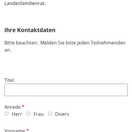
Landesfamilienrat.
Ihre Kontaktdaten
Bitte beachten: Melden Sie bitte jeden Teilnehmenden
an.
Titel
P
Anrede
f
Herr
Frau
Divers
l
i
P
Vorname