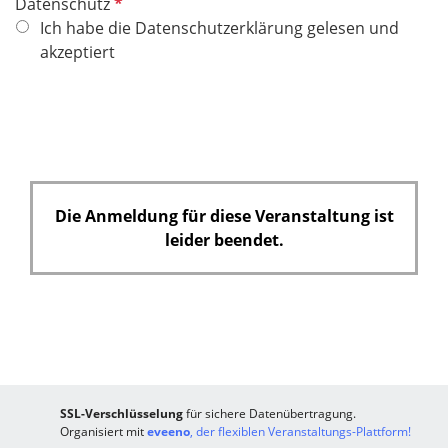
P
Datenschutz
f
Ich habe die Datenschutzerklärung gelesen und
l
akzeptiert
i
c
h
t
f
e
Die Anmeldung für diese Veranstaltung ist
l
leider beendet.
d
SSL-Verschlüsselung
für sichere Datenübertragung.
Organisiert mit
eveeno
, der flexiblen Veranstaltungs-Plattform!