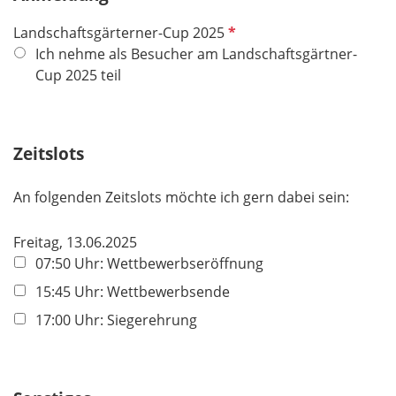
d
P
Landschaftsgärterner-Cup 2025
f
Ich nehme als Besucher am Landschaftsgärtner-
l
Cup 2025 teil
i
c
h
Zeitslots
t
f
An folgenden Zeitslots möchte ich gern dabei sein:
e
l
Freitag, 13.06.2025
d
07:50 Uhr: Wettbewerbseröffnung
15:45 Uhr: Wettbewerbsende
17:00 Uhr: Siegerehrung