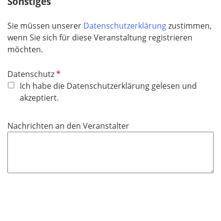
Sonstiges
Sie müssen unserer
Datenschutzerklärung
zustimmen,
wenn Sie sich für diese Veranstaltung registrieren
möchten.
P
Datenschutz
f
Ich habe die Datenschutzerklärung gelesen und
l
akzeptiert.
i
c
Nachrichten an den Veranstalter
h
t
f
e
l
d