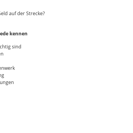
eld auf der Strecke?
iede kennen
htig sind
en
lenwerk
ng
dungen