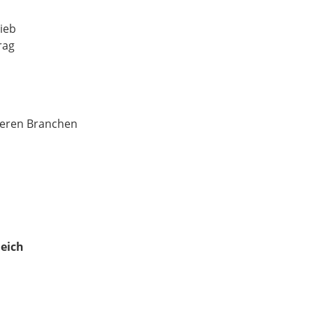
ieb
rag
deren Branchen
leich