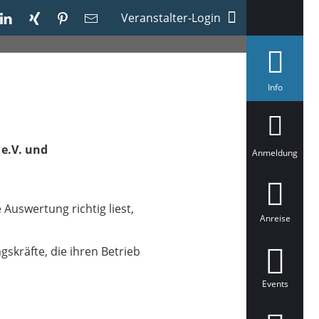
Veranstalter-Login
a
Info
u
s
g
e
w
e.V. und
ä
Anmeldung
h
l
t
 Auswertung richtig liest,
Anreise
kräfte, die ihren Betrieb
Events