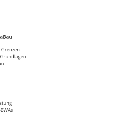
LaBau
d Grenzen
, Grundlagen
au
istung
u-BWAs