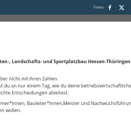
30 bis 17:00
Teilen:
ten-, Landschafts- und Sportplatzbau Hessen-Thüringen
aber nicht
mit
ihren Zahlen.
t du an nur einem Tag, wie du deine betriebswirtschaftliche
echte Entscheidungen ableitest.
hmer*innen, Bauleiter*Innen,Meister und Nachwuchsführungs
en wollen.