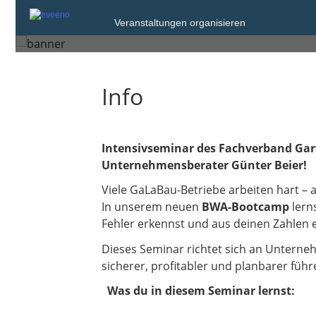
Dienstag, 10. Feb. 2026 von 08:
Veranstaltungen organisieren
Fulda
Info
Intensivseminar des Fachverband Gar
Unternehmensberater Günter Beier!
Viele GaLaBau-Betriebe arbeiten hart – 
In unserem neuen
BWA-Bootcamp
lerns
Fehler erkennst und aus deinen Zahlen 
Dieses Seminar richtet sich an Unterne
sicherer, profitabler und planbarer führ
Was du in diesem Seminar lernst: