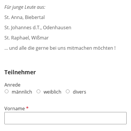
Für junge Leute aus:
St. Anna, Biebertal
St. Johannes d.T., Odenhausen
St. Raphael, Wißmar
... und alle die gerne bei uns mitmachen möchten !
Teilnehmer
Anrede
männlich
weiblich
divers
P
Vorname
f
l
i