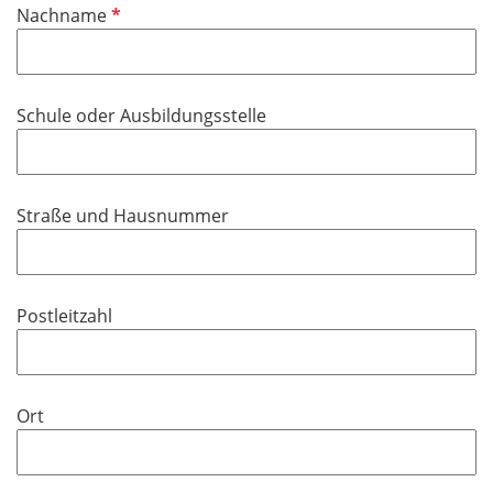
P
Nachname
c
f
h
l
t
i
f
Schule oder Ausbildungsstelle
c
e
h
l
t
d
f
Straße und Hausnummer
e
l
d
Postleitzahl
Ort