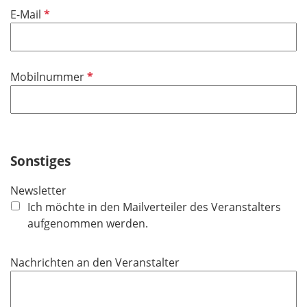
P
E-Mail
f
l
i
P
Mobilnummer
c
f
h
l
t
i
f
c
e
h
Sonstiges
l
t
d
Newsletter
f
Ich möchte in den Mailverteiler des Veranstalters
e
aufgenommen werden.
l
d
Nachrichten an den Veranstalter