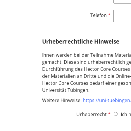
f
i
e
l
c
l
P
Telefon
i
h
d
f
c
t
l
h
f
i
t
e
Urheberrechtliche Hinweise
c
f
l
h
e
d
Ihnen werden bei der Teilnahme Material
t
l
gemacht. Diese sind urheberrechtlich g
f
d
Durchführung des Hector Core Courses a
e
der Materialien an Dritte und die Onlin
l
Hector Core Courses bedarf einer geson
d
Universität Tübingen.
Weitere Hinweise:
https://uni-tuebinge
P
Urheberrecht
Ich 
f
l