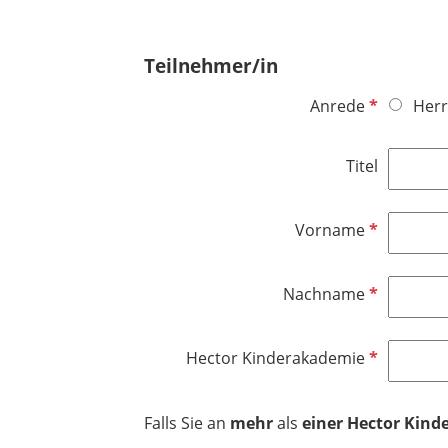
Teilnehmer/in
P
Anrede
Herr
f
l
Titel
i
c
h
P
Vorname
t
f
f
l
P
Nachname
e
i
f
l
c
l
d
h
P
Hector Kinderakademie
i
t
f
c
f
l
h
e
Falls Sie an
mehr
als
einer Hector Kin
i
t
l