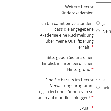
c
f
d
Weitere Hector
h
e
Kinderakademien
t
l
f
d
Ich bin damit einverstanden,
Ja
e
dass die angegebene
l
Nein
Akademie eine Rückmeldung
d
über meine Qualifizierung
P
erhält.
f
Bitte geben Sie uns einen
l
Einblick in Ihren beruflichen
i
P
Hintergrund
c
f
h
Sind Sie bereits im Hector
ja
l
t
Verwaltungsprogramm
i
nein
f
registriert und können sich so
c
e
P
auch auf moodle einloggen?
h
l
f
t
d
P
E-Mail
l
f