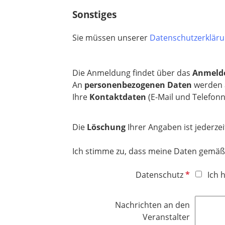
i
Sonstiges
c
h
Sie müssen unserer
Datenschutzerklär
t
f
e
Die Anmeldung findet über das
Anmelde
l
An
personenbezogenen Daten
werden a
d
Ihre
Kontaktdaten
(E-Mail und Telefon
Die
Löschung
Ihrer Angaben ist jederzei
Ich stimme zu, dass meine Daten gemäß
P
Datenschutz
Ich 
f
l
Nachrichten an den
i
Veranstalter
c