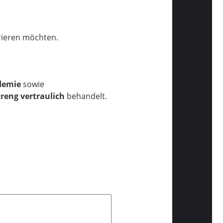
trieren möchten.
demie
sowie
treng vertraulich
behandelt.