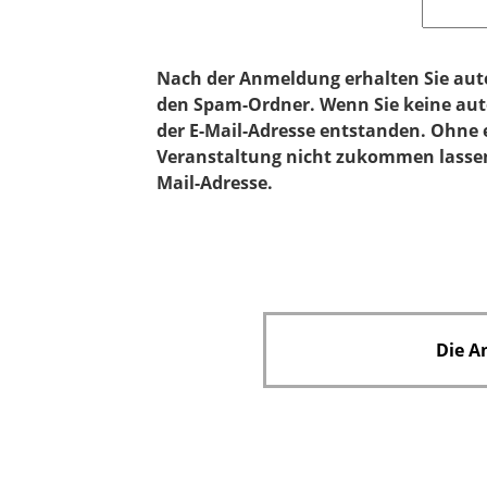
h
t
f
Nach der Anmeldung erhalten Sie auto
e
den Spam-Ordner. Wenn Sie keine auto
l
der E-Mail-Adresse entstanden. Ohne e
d
Veranstaltung nicht zukommen lassen. 
Mail-Adresse.
Die A