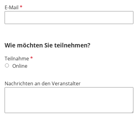
f
P
E-Mail
e
f
l
l
d
i
c
h
Wie möchten Sie teilnehmen?
t
P
Teilnahme
f
f
Online
e
l
l
i
d
Nachrichten an den Veranstalter
c
h
t
f
e
l
d