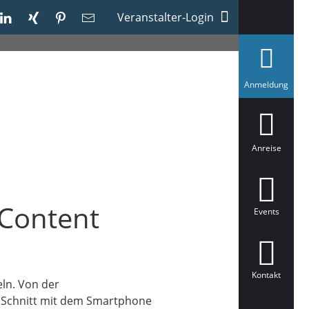
Veranstalter-Login
a
Anmeldung
u
s
g
e
w
ä
Anreise
h
l
t
n Content
Events
Kontakt
eln. Von der
em Schnitt mit dem Smartphone