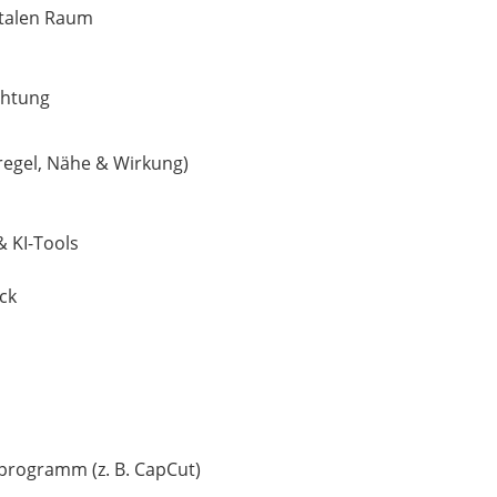
italen Raum
ichtung
lregel, Nähe & Wirkung)
 KI-Tools
ck
tprogramm (z. B. CapCut)