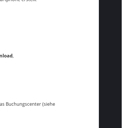
wnload
,
das Buchungscenter (siehe