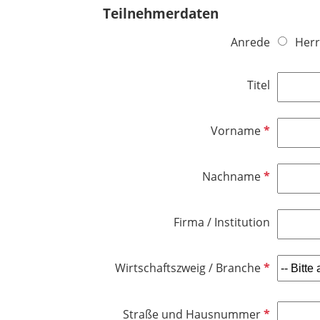
Teilnehmerdaten
Anrede
Herr
Titel
P
Vorname
f
l
P
Nachname
i
f
c
l
h
Firma / Institution
i
t
c
f
h
e
P
Wirtschaftszweig / Branche
t
l
f
f
d
l
e
P
Straße und Hausnummer
i