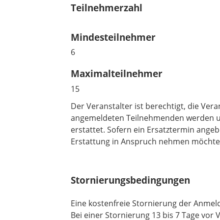
i
Teilnehmerzahl
l
c
d
h
Mindesteilnehmer
t
f
6
e
l
Maximalteilnehmer
d
15
Der Veranstalter ist berechtigt, die Ver
angemeldeten Teilnehmenden werden unv
erstattet. Sofern ein Ersatztermin ang
Erstattung in Anspruch nehmen möchte
Stornierungsbedingungen
Eine kostenfreie Stornierung der Anmeld
Bei einer Stornierung 13 bis 7 Tage vor 