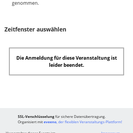
l
genommen.
i
c
h
Zeitfenster auswählen
t
f
e
l
Die Anmeldung für diese Veranstaltung ist
d
leider beendet.
SSL-Verschlüsselung
für sichere Datenübertragung.
Organisiert mit
eveeno
, der flexiblen Veranstaltungs-Plattform!