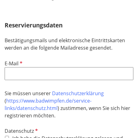
Reservierungsdaten
Bestätigungsmails und elektronische Eintrittskarten
werden an die folgende Mailadresse gesendet.
P
E-Mail
f
l
i
c
Sie müssen unserer
Datenschutzerklärung
h
(
https://www.badwimpfen.de/service-
t
links/datenschutz.html
) zustimmen, wenn Sie sich hier
f
registrieren möchten.
e
l
P
Datenschutz
d