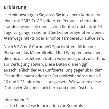
c
h
Erklärung
t
Hiermit bestätigen Sie, dass Sie in keinem Kontakt zu
f
einer mit SARS-CoV-2 infizierten Person stehen oder
e
standen, wenn seit dem letzten Kontakt noch nicht 14
l
Tage vergangen sind und Sie keinerlei Symptome eines
d
Atemwegsinfekts oder erhöhte Temperatur aufweisen.
Nach § 2 Abs. 6 CoronaVO Sportstätten dürfen nur
Personen das Mineralfreibad Bad Wimpfen
besuchen,
die uns die erbetenen Daten vollständig und zutreffend
zur Verfügung stellen. Diese Daten dienen ggf.
ausschließlich der Auskunftserteilung gegenüber dem
Gesundheitsamt oder der Ortspolizeibehörde nach §
16 und § 25 Infektionsschutz­gesetz. Wir werden diese
Daten vier Wochen speichern und dann löschen.
P
Information
f
Ich habe diese Information zur Kenntnis