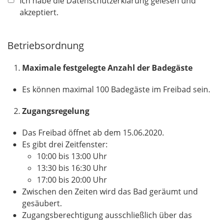
f
Ich habe die Datenschutzerklärung gelesen und
l
akzeptiert.
i
c
Betriebsordnung
h
t
Maximale festgelegte Anzahl der Badegäste
f
e
Es können maximal 100 Badegäste im Freibad sein.
l
d
Zugangsregelung
Das Freibad öffnet ab dem 15.06.2020.
Es gibt drei Zeitfenster:
10:00 bis 13:00 Uhr
13:30 bis 16:30 Uhr
17:00 bis 20:00 Uhr
Zwischen den Zeiten wird das Bad geräumt und
gesäubert.
Zugangsberechtigung ausschließlich über das