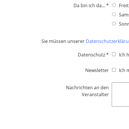
P
Da bin ich da...
Frei
f
Sams
l
Sonn
i
c
h
Sie müssen unserer
Datenschutzerklär
t
f
P
Datenschutz
Ich 
e
f
l
l
Newsletter
Ich 
d
i
c
Nachrichten an den
h
Veranstalter
t
f
e
l
d