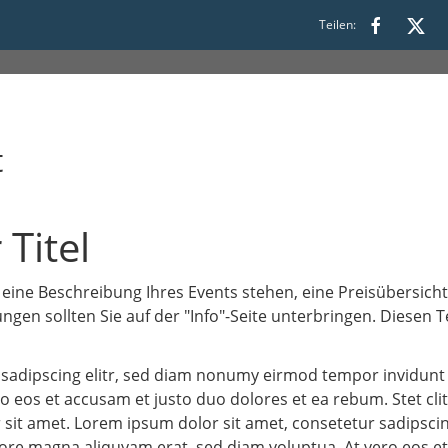
2
Teilen:
t
 Titel
 eine Beschreibung Ihres Events stehen, eine Preisübersicht
gen sollten Sie auf der "Info"-Seite unterbringen. Diesen 
 sadipscing elitr, sed diam nonumy eirmod tempor invidunt
o eos et accusam et justo duo dolores et ea rebum. Stet cl
sit amet. Lorem ipsum dolor sit amet, consetetur sadipsci
ore magna aliquyam erat, sed diam voluptua. At vero eos e