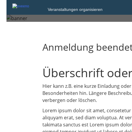
Pre-Sale Testing 202
Veranstaltungen organisieren
Anmeldung beende
Überschrift oder
Hier kann z.B. eine kurze Einladung oder
Besonderheiten hin. Längere Beschreibun
verbergen oder löschen.
Lorem ipsum dolor sit amet, consetetur
aliquyam erat, sed diam voluptua. At ver
takimata sanctus est Lorem ipsum dolor 
eirmod tempor invidunt ut labore et dol