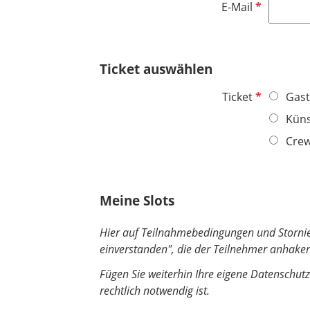
h
e
P
E-Mail
i
t
l
f
c
f
d
l
h
e
i
t
Ticket auswählen
l
c
f
d
h
e
P
Ticket
Gast
t
l
f
Küns
f
d
l
e
Cre
i
l
c
d
h
t
Meine Slots
f
e
Hier auf Teilnahmebedingungen und Stornieru
l
einverstanden", die der Teilnehmer anhaken 
d
Fügen Sie weiterhin Ihre eigene Datenschutz
rechtlich notwendig ist.