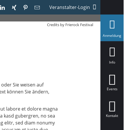
Veranstalter-Login
Credits by Frierock Festival
a
Anmeldung
u
s
g
e
w
ä
Info
h
l
t
 oder Sie weisen auf
Events
Text können Sie ändern,
 ut labore et dolore magna
ita kasd gubergren, no sea
Kontakt
ng elitr, sed diam nonumy
t accusam et justo duo