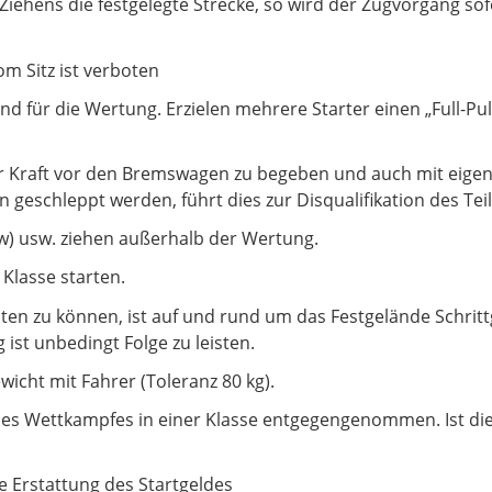
iehens die festgelegte Strecke, so wird der Zugvorgang sofo
m Sitz ist verboten
d für die Wertung. Erzielen mehrere Starter einen „Full-Pull
ner Kraft vor den Bremswagen zu begeben und auch mit eigen
 geschleppt werden, führt dies zur Disqualifikation des Te
w) usw. ziehen außerhalb der Wertung.
Klasse starten.
ten zu können, ist auf und rund um das Festgelände Schritt
st unbedingt Folge zu leisten.
icht mit Fahrer (Toleranz 80 kg).
s Wettkampfes in einer Klasse entgegengenommen. Ist die
ine Erstattung des Startgeldes