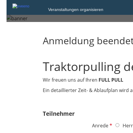
Sonntag, 8. Sep. 2024 um 18:00
Veranstaltungen organisieren
Oberlauch
Anmeldung beende
Traktorpulling 
Wir freuen uns auf Ihren
FULL PULL
Ein detaillierter Zeit- & Ablaufplan wird
Teilnehmer
P
Anrede
Herr
f