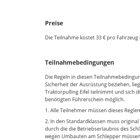
c
h
t
Preise
f
e
Die Teilnahme kostet 33 € pro Fahrzeug 
l
d
Teilnahmebedingungen
Die Regeln in diesen Teilnahmebedingunge
Sicherheit der Ausrüstung beziehen, li
Traktorpulling Eifel teilnimmt und sich 
benötigten Führerschein möglich.
1. Alle Teilnehmer müssen dieses Regle
2. In den Standardklassen muss origina
durch die die Betriebserlaubnis des Schl
wegen Umbauten am Schlepper müssen l