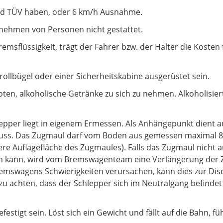
nd TÜV haben, oder 6 km/h Ausnahme.
nehmen von Personen nicht gestattet.
Bremsflüssigkeit, trägt der Fahrer bzw. der Halter die Koste
ollbügel oder einer Sicherheitskabine ausgerüstet sein.
ten, alkoholische Getränke zu sich zu nehmen. Alkoholisier
pper liegt in eigenem Ermessen. Als Anhängepunkt dient aus
muss. Das Zugmaul darf vom Boden aus gemessen maximal 80
tere Auflagefläche des Zugmaules). Falls das Zugmaul nicht 
n kann, wird vom Bremswagenteam eine Verlängerung der
mswagens Schwierigkeiten verursachen, kann dies zur Disqu
zu achten, dass der Schlepper sich im Neutralgang befind
tigt sein. Löst sich ein Gewicht und fällt auf die Bahn, füh