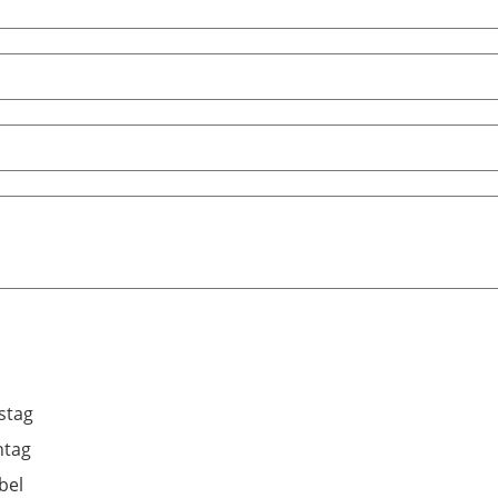
stag
ntag
bel