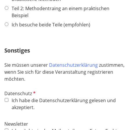
e
Teil 2: Methodentraing an einem praktischen
l
Beispiel
d
Ich besuche beide Teile (empfohlen)
Sonstiges
Sie müssen unserer
Datenschutzerklärung
zustimmen,
wenn Sie sich für diese Veranstaltung registrieren
möchten.
P
Datenschutz
f
Ich habe die Datenschutzerklärung gelesen und
l
akzeptiert.
i
c
Newsletter
h