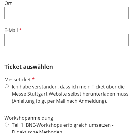
Ort
e
l
d
P
E-Mail
f
l
i
c
h
Ticket auswählen
t
P
Messeticket
f
f
Ich habe verstanden, dass ich mein Ticket über die
e
l
Messe Stuttgart Website selbst herunterladen muss
l
i
(Anleitung folgt per Mail nach Anmeldung).
d
c
h
Workshopanmeldung
t
Teil 1: BNE-Workshops erfolgreich umsetzen -
f
Didaktische Methoden