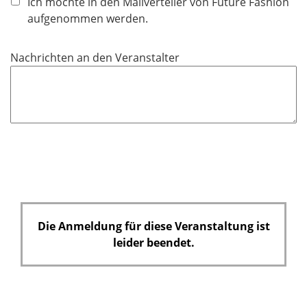
Ich möchte in den Mailverteiler von Future Fashion
t
aufgenommen werden.
f
e
Nachrichten an den Veranstalter
l
d
Die Anmeldung für diese Veranstaltung ist
leider beendet.