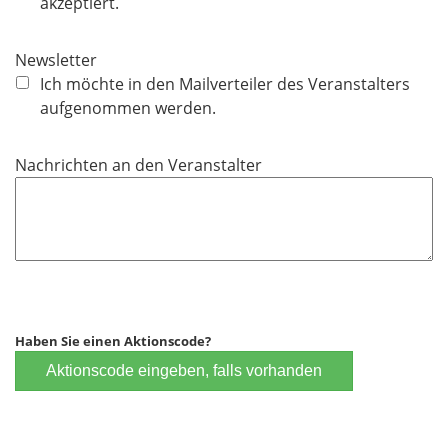
l
akzeptiert.
i
c
Newsletter
h
Ich möchte in den Mailverteiler des Veranstalters
t
aufgenommen werden.
f
e
Nachrichten an den Veranstalter
l
d
Haben Sie einen Aktionscode?
Aktionscode eingeben, falls vorhanden