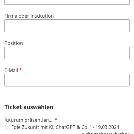
l
l
t
d
i
f
Firma oder Institution
c
e
h
l
t
d
f
Position
e
l
d
P
E-Mail
f
l
i
c
h
Ticket auswählen
t
P
futurum präsentiert...
f
f
”die Zukunft mit KI, ChatGPT & Co. “ - 19.03.2024
e
l