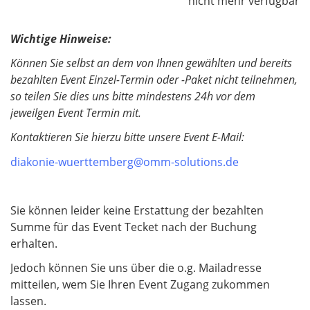
nicht mehr verfügbar
l
i
d
c
Wichtige Hinweise:
h
Können Sie selbst an dem von Ihnen gewählten und bereits
t
bezahlten Event Einzel-Termin oder -Paket nicht teilnehmen,
f
so teilen Sie dies uns bitte mindestens 24h vor dem
e
jeweilgen Event Termin mit.
l
d
Kontaktieren Sie hierzu bitte unsere Event E-Mail:
diakonie-wuerttemberg@omm-solutions.de
Sie können leider keine Erstattung der bezahlten
Summe für das Event Tecket nach der Buchung
erhalten.
Jedoch können Sie uns über die o.g. Mailadresse
mitteilen, wem Sie Ihren Event Zugang zukommen
lassen.