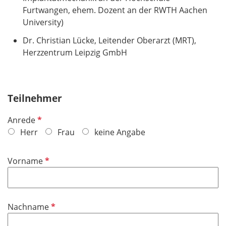
Furtwangen, ehem. Dozent an der RWTH Aachen
University)
Dr. Christian Lücke, Leitender Oberarzt (MRT),
Herzzentrum Leipzig GmbH
Teilnehmer
P
Anrede
f
Herr
Frau
keine Angabe
l
i
P
Vorname
c
f
h
l
t
i
f
P
Nachname
c
e
f
h