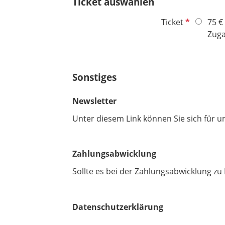
Ticket auswählen
f
e
P
Ticket
75 €
l
f
Zuga
d
l
i
c
Sonstiges
h
t
Newsletter
f
e
Unter diesem Link können Sie sich für 
l
d
Zahlungsabwicklung
Sollte es bei der Zahlungsabwicklung z
Datenschutzerklärung