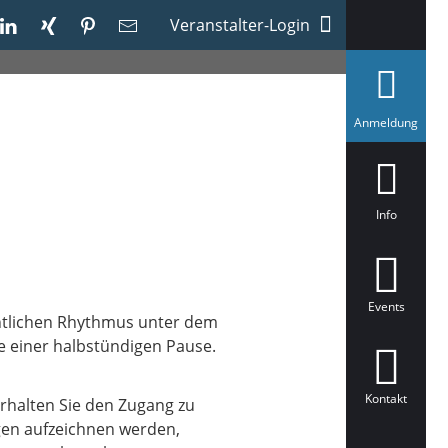
Veranstalter-Login
a
Anmeldung
u
s
g
e
w
ä
Info
h
l
t
Events
entlichen Rhythmus unter dem
ve einer halbstündigen Pause.
Kontakt
rhalten Sie den Zugang zu
ngen aufzeichnen werden,