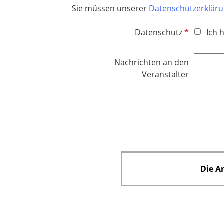
Sie müssen unserer
Datenschutzerklär
P
Datenschutz
Ich 
f
l
Nachrichten an den
i
Veranstalter
c
h
t
f
e
l
d
Die A