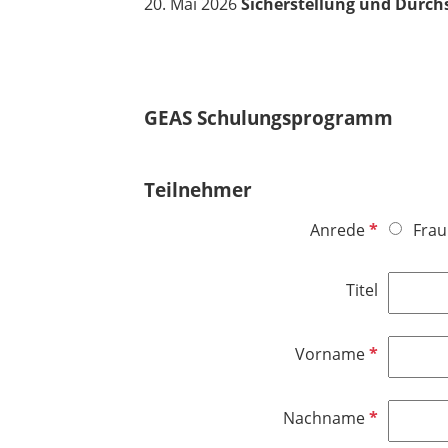
20. Mai 2026
Sicherstellung und Durch
GEAS Schulungsprogramm
Teilnehmer
P
Anrede
Frau
f
l
Titel
i
c
h
P
Vorname
t
f
f
l
P
Nachname
e
i
f
l