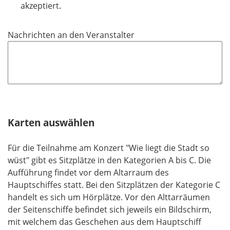
l
akzeptiert.
i
c
Nachrichten an den Veranstalter
h
t
f
e
l
d
Karten auswählen
Für die Teilnahme am Konzert "Wie liegt die Stadt so
wüst" gibt es Sitzplätze in den Kategorien A bis C. Die
Aufführung findet vor dem Altarraum des
Hauptschiffes statt. Bei den Sitzplätzen der Kategorie C
handelt es sich um Hörplätze. Vor den Alttarräumen
der Seitenschiffe befindet sich jeweils ein Bildschirm,
mit welchem das Geschehen aus dem Hauptschiff