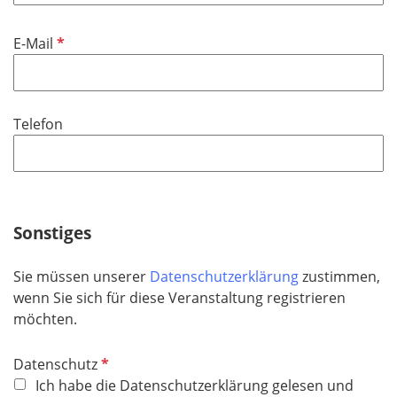
l
t
d
i
f
P
E-Mail
c
e
f
h
l
l
t
d
i
f
Telefon
c
e
h
l
t
d
f
e
Sonstiges
l
d
Sie müssen unserer
Datenschutzerklärung
zustimmen,
wenn Sie sich für diese Veranstaltung registrieren
möchten.
P
Datenschutz
f
Ich habe die Datenschutzerklärung gelesen und