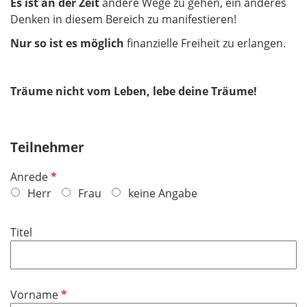
Es ist an der Zeit
andere Wege zu gehen, ein anderes
Denken in diesem Bereich zu manifestieren!
Nur so ist es möglich
finanzielle Freiheit zu erlangen.
Träume nicht vom Leben, lebe deine Träume!
Teilnehmer
P
Anrede
f
Herr
Frau
keine Angabe
l
i
Titel
c
h
t
f
P
Vorname