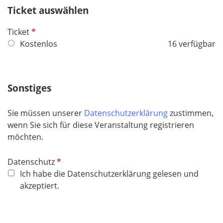
Ticket auswählen
l
d
P
Ticket
f
Kostenlos
16 verfügbar
l
i
c
Sonstiges
h
t
Sie müssen unserer
Datenschutzerklärung
zustimmen,
f
wenn Sie sich für diese Veranstaltung registrieren
e
möchten.
l
d
P
Datenschutz
f
Ich habe die Datenschutzerklärung gelesen und
l
akzeptiert.
i
c
h