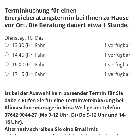
c
e
h
Terminbuchung für einen
l
t
Energieberatungstermin bei Ihnen zu Hause
d
f
vor Ort. Die Beratung dauert etwa 1 Stunde.
e
Dienstag, 16. Dez.
l
13:30 (Hr. Fahr)
1 verfügbar
d
14:45 (Hr. Fahr)
1 verfügbar
16:00 (Hr. Fahr)
1 verfügbar
17:15 (Hr. Fahr)
1 verfügbar
Ist bei der Auswahl kein passender Termin für Sie
dabei?
Rufen Sie für eine Terminvereinbarung bei
Klimaschutzmanagerin Irina Wellige an: Telefon
07642 9044-27 (Mo 9-12 Uhr, Di+Do 9-12 Uhr und 14-
16 Uhr).
Alternativ schreiben Sie eine Email mit