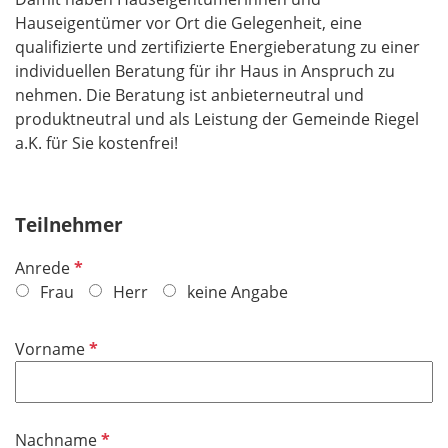
Hauseigentümer vor Ort die Gelegenheit, eine
qualifizierte und zertifizierte Energieberatung zu einer
individuellen Beratung für ihr Haus in Anspruch zu
nehmen. Die Beratung ist anbieterneutral und
produktneutral und als Leistung der Gemeinde Riegel
a.K. für Sie kostenfrei!
Teilnehmer
P
Anrede
f
Frau
Herr
keine Angabe
l
i
P
Vorname
c
f
h
l
t
i
f
P
Nachname
c