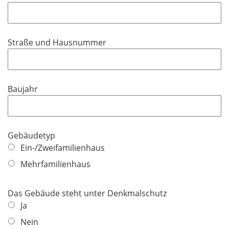
e
f
h
l
l
t
d
i
f
Straße und Hausnummer
c
e
h
l
t
d
f
Baujahr
e
l
d
Gebäudetyp
Ein-/Zweifamilienhaus
Mehrfamilienhaus
Das Gebäude steht unter Denkmalschutz
Ja
Nein