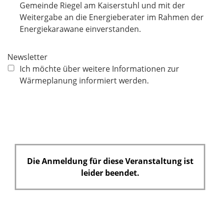
l
Gemeinde Riegel am Kaiserstuhl und mit der
i
Weitergabe an die Energieberater im Rahmen der
c
Energiekarawane einverstanden.
h
t
Newsletter
f
Ich möchte über weitere Informationen zur
e
Wärmeplanung informiert werden.
l
d
Die Anmeldung für diese Veranstaltung ist
leider beendet.