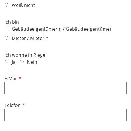
Weiß nicht
Ich bin
Gebäudeeigentümerin / Gebäudeeigentümer
Mieter / Mieterin
Ich wohne in Riegel
Ja
Nein
P
E-Mail
f
l
i
P
Telefon
c
f
h
l
t
i
f