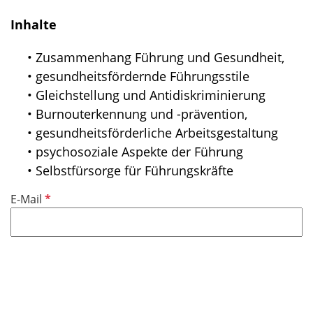
Inhalte
• Zusammenhang Führung und Gesundheit,
• gesundheitsfördernde Führungsstile
• Gleichstellung und Antidiskriminierung
• Burnouterkennung und -prävention,
• gesundheitsförderliche Arbeitsgestaltung
• psychosoziale Aspekte der Führung
• Selbstfürsorge für Führungskräfte
P
E-Mail
f
l
i
c
h
t