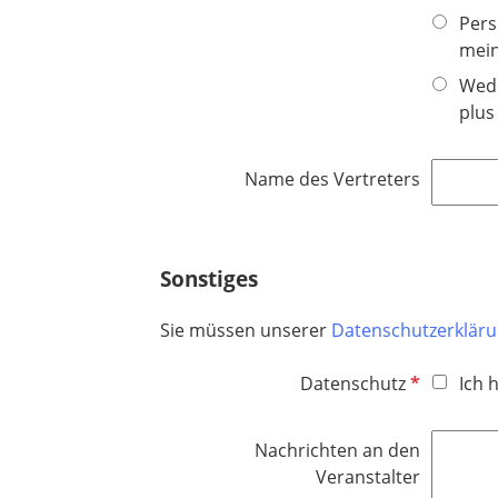
t
Pers
f
mein
e
Wede
l
plus
d
Name des Vertreters
Sonstiges
Sie müssen unserer
Datenschutzerklär
P
Datenschutz
Ich 
f
l
Nachrichten an den
i
Veranstalter
c