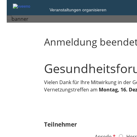
Montag, 16. Dez. 2024 von 16:00 bis 18
Veranstaltungen organisieren
Pfarrkirchen
Anmeldung beende
Gesundheitsfo
Vielen Dank für Ihre Mitwirkung in der 
Vernetzungstreffen am
Montag, 16. Dez
Teilnehmer
P
Anrede
Herr