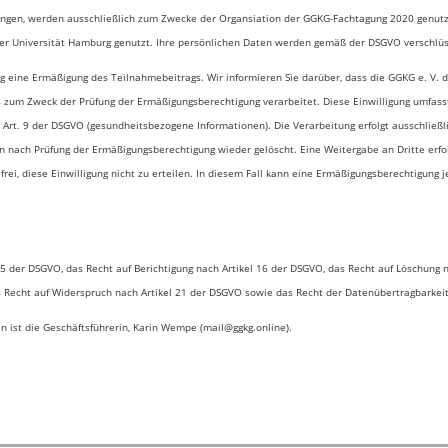
ungen, werden ausschließlich zum Zwecke der Organsiation der GGKG-Fachtagung 2020 genutzt
er Universität Hamburg genutzt. Ihre persönlichen Daten werden gemäß der DSGVO verschlü
eine Ermäßigung des Teilnahmebeitrags. Wir informieren Sie darüber, dass die GGKG e. V. d
 zum Zweck der Prüfung der Ermäßigungsberechtigung verarbeitet. Diese Einwilligung umfas
rt. 9 der DSGVO (gesundheitsbezogene Informationen). Die Verarbeitung erfolgt ausschließli
nach Prüfung der Ermäßigungsberechtigung wieder gelöscht. Eine Weitergabe an Dritte erfolg
frei, diese Einwilligung nicht zu erteilen. In diesem Fall kann eine Ermäßigungsberechtigung
5 der DSGVO, das Recht auf Berichtigung nach Artikel 16 der DSGVO, das Recht auf Löschung 
s Recht auf Widerspruch nach Artikel 21 der DSGVO sowie das Recht der Datenübertragbarkei
 ist die Geschäftsführerin, Karin Wempe (mail@ggkg.online).