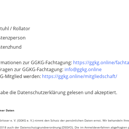
tuhl / Rollator
stenzperson
stenzhund
rmationen zur GGKG-Fachtagung:
https://ggkg.online/facht
Fragen zur GGKG-Fachtagung:
info@ggkg.online
G-Mitglied werden:
https://ggkg.online/mitgliedschaft/
habe die Datenschutzerklärung gelesen und akzeptiert.
ner Daten
̈rloser e. V. (GGKG e. V.) nimmt den Schutz der persönlichen Daten ernst. Wir behandeln I
.2018 auch der Datenschutzgrundverordnung (DSGVO). Die im Anmeldeverfahren abgefragten