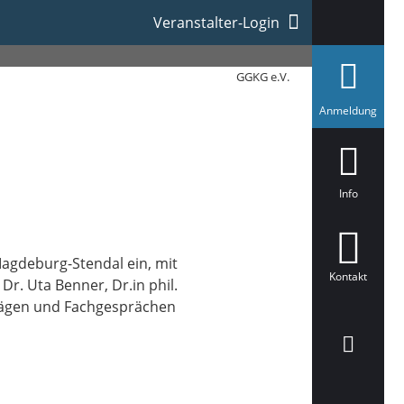
Veranstalter-Login
GGKG e.V.
a
Anmeldung
u
s
g
e
w
ä
Info
h
l
t
Magdeburg-Stendal ein, mit
Kontakt
Dr. Uta Benner, Dr.in phil.
trägen und Fachgesprächen