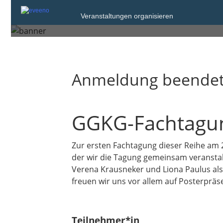
Freitag, 27. Mrz. 2020 um 15:00 bis
Veranstaltungen organisieren
Samstag, 28. Mrz. 2020 um 17:30
Anmeldung beende
GGKG-Fachtagung
Zur ersten Fachtagung dieser Reihe am 2
der wir die Tagung gemeinsam veranstalte
Verena Krausneker und Liona Paulus al
freuen wir uns vor allem auf Posterprä
Teilnehmer*in