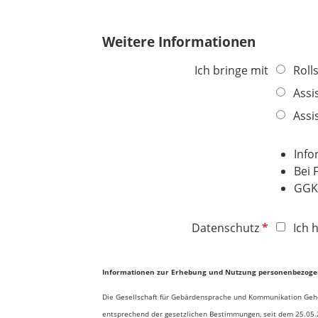
Weitere Informationen
Ich bringe mit
Rolls
Assi
Assi
Info
Bei 
GGK
P
Datenschutz
Ich 
f
l
Informationen zur Erhebung und Nutzung personenbezoge
i
c
Die Gesellschaft für Gebärdensprache und Kommunikation Geho
h
entsprechend der gesetzlichen Bestimmungen, seit dem 25.05