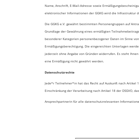
t
Name, Anschrift, E-Mail-Adresse sowie Ermäßigungsbescheinig
f
elektronischer Informationen der GGKG wird die Infrastruktur d
e
Die GGKG e.V. gewährt bestimmten Personengruppen auf Antrag 
l
Grundlage der Gewährung eines ermäßigten Teilnahmebeitrags
d
besonderer Kategorien personenbezogener Daten im Sinne von A
Ermäßigungsberechtigung. Die eingereichten Unterlagen werden 
jederzeit ohne Angabe von Gründen widerrufen. Es steht Ihnen 
eine Ermäßigung nicht gewährt werden.
Datenschutzrechte
Jede*r Teilnehmer*in hat das Recht auf Auskunft nach Artikel 1
Einschränkung der Verarbeitung nach Artikel 18 der DSGVO, da
Ansprechpartnerin für alle datenschutzrelevanten Informationen