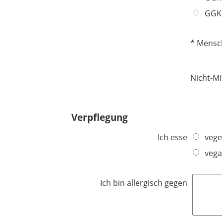
i
c
GGKG
h
t
* Mensc
f
e
l
Nicht-Mi
d
Verpflegung
Ich esse
vege
veg
Ich bin allergisch gegen