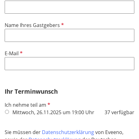
f
h
l
t
i
f
P
Name Ihres Gastgebers
c
e
f
h
l
l
t
d
i
f
P
E-Mail
c
e
f
h
l
l
t
d
i
f
c
e
h
Ihr Terminwunsch
l
t
d
P
Ich nehme teil am
f
f
Mittwoch, 26.11.2025 um 19:00 Uhr
37 verfügbar
e
l
l
i
d
Sie müssen der
Datenschutzerklärung
von Eveeno,
c