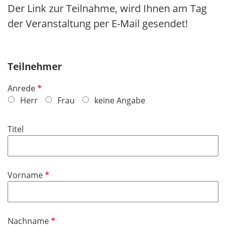
Der Link zur Teilnahme, wird Ihnen am Tag
der Veranstaltung per E-Mail gesendet!
Teilnehmer
P
Anrede
f
Herr
Frau
keine Angabe
l
i
Titel
c
h
t
f
P
Vorname
e
f
l
l
d
i
P
Nachname
c