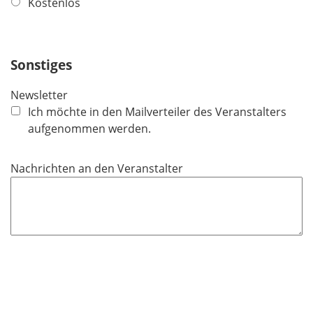
f
Kostenlos
l
i
c
Sonstiges
h
t
Newsletter
f
Ich möchte in den Mailverteiler des Veranstalters
e
aufgenommen werden.
l
d
Nachrichten an den Veranstalter