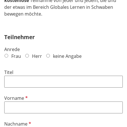
kostenlose
Teilnahme von jeder und jedem, die und
der etwas im Bereich Globales Lernen in Schwaben
bewegen möchte.
Teilnehmer
Anrede
Frau
Herr
keine Angabe
Titel
P
Vorname
f
l
i
P
Nachname
c