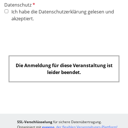
P
Datenschutz
f
Ich habe die Datenschutzerklärung gelesen und
l
akzeptiert.
i
c
h
t
f
e
Die Anmeldung für diese Veranstaltung ist
l
leider beendet.
d
SSL-Verschlüsselung
für sichere Datenübertragung.
Organisiert mit
eveeno
, der flexiblen Veranstaltungs-Plattform!