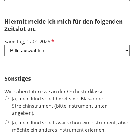
d
i
f
c
e
h
Hiermit melde ich mich für den folgenden
l
t
Zeitslot an:
d
f
P
Samstag, 17.01.2026
e
f
l
l
d
i
c
h
Sonstiges
t
Wir haben Interesse an der Orchesterklasse:
f
Ja, mein Kind spielt bereits ein Blas- oder
e
Streichinstrument (bitte Instrument unten
l
angeben).
d
Ja, mein Kind spielt zwar schon ein Instrument, aber
möchte ein anderes Instrument erlernen.