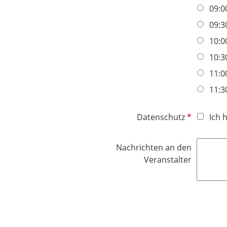
09:0
09:3
10:0
10:3
11:0
11:3
P
Datenschutz
Ich 
f
l
Nachrichten an den
i
Veranstalter
c
h
t
f
e
l