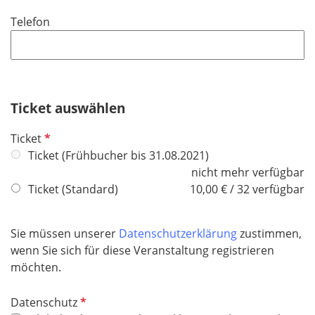
i
Telefon
c
h
t
f
e
Ticket auswählen
l
d
P
Ticket
f
Ticket (Frühbucher bis 31.08.2021)
l
nicht mehr verfügbar
i
Ticket (Standard)
10,00 € / 32 verfügbar
c
h
Sie müssen unserer
Datenschutzerklärung
zustimmen,
t
wenn Sie sich für diese Veranstaltung registrieren
f
möchten.
e
l
P
Datenschutz
d