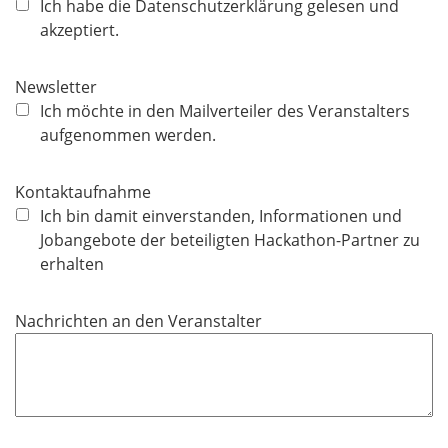
f
Ich habe die Datenschutzerklärung gelesen und
l
akzeptiert.
i
c
Newsletter
h
Ich möchte in den Mailverteiler des Veranstalters
t
aufgenommen werden.
f
e
Kontaktaufnahme
l
Ich bin damit einverstanden, Informationen und
d
Jobangebote der beteiligten Hackathon-Partner zu
erhalten
Nachrichten an den Veranstalter