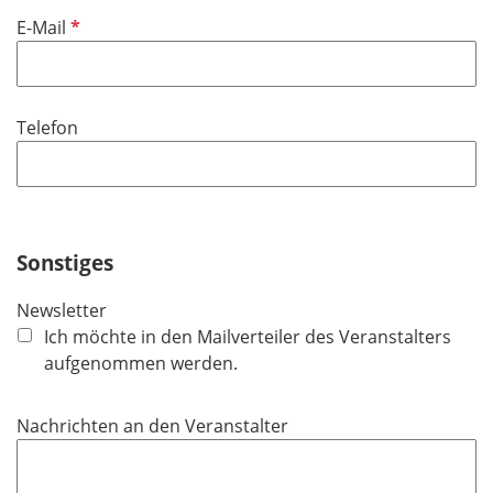
f
P
E-Mail
e
f
l
l
d
i
Telefon
c
h
t
f
e
Sonstiges
l
d
Newsletter
Ich möchte in den Mailverteiler des Veranstalters
aufgenommen werden.
Nachrichten an den Veranstalter