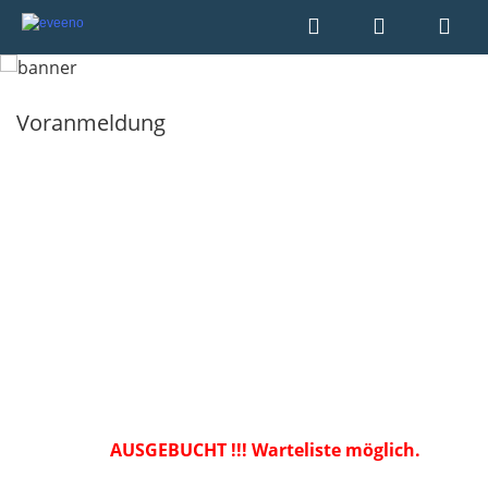
Voranmeldung
Kneipen-Quiz & Musik-Bingo
im Haus Hammerthal
Sa., 08.08.2026, 18 Uhr: Musik-Bingo
Sa., 22.08.2026, 18 Uhr: Kneipenquiz -
Runde 15
AUSGEBUCHT !!! Warteliste möglich.