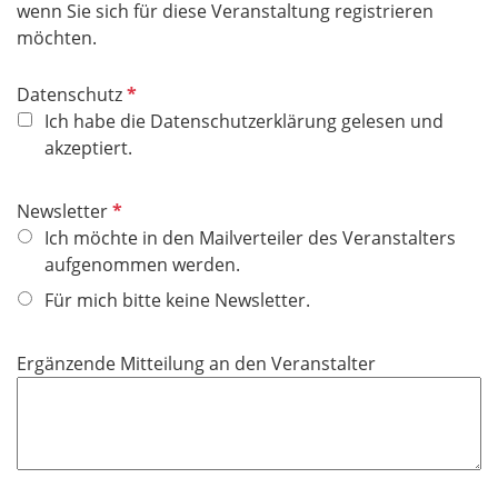
h
wenn Sie sich für diese Veranstaltung registrieren
t
möchten.
f
e
P
Datenschutz
l
f
Ich habe die Datenschutzerklärung gelesen und
d
l
akzeptiert.
i
c
P
Newsletter
h
f
Ich möchte in den Mailverteiler des Veranstalters
t
l
aufgenommen werden.
f
i
Für mich bitte keine Newsletter.
e
c
l
h
d
Ergänzende Mitteilung an den Veranstalter
t
f
e
l
d