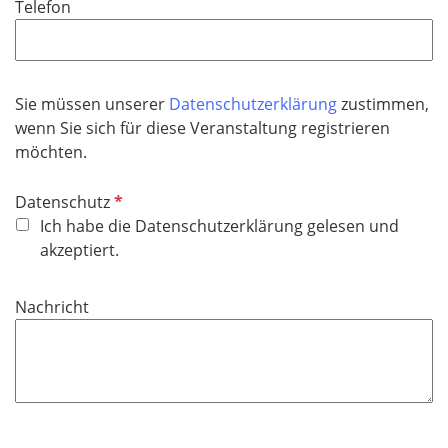
Telefon
c
h
t
f
Sie müssen unserer
Datenschutzerklärung
zustimmen,
e
wenn Sie sich für diese Veranstaltung registrieren
l
möchten.
d
P
Datenschutz
f
Ich habe die Datenschutzerklärung gelesen und
l
akzeptiert.
i
c
Nachricht
h
t
f
e
l
d