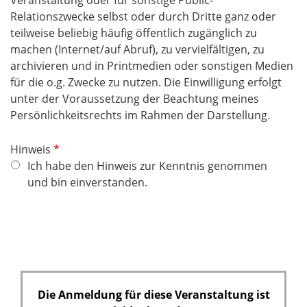
Relationszwecke selbst oder durch Dritte ganz oder
teilweise beliebig häufig öffentlich zugänglich zu
machen (Internet/auf Abruf), zu vervielfältigen, zu
archivieren und in Printmedien oder sonstigen Medien
für die o.g. Zwecke zu nutzen. Die Einwilligung erfolgt
unter der Voraussetzung der Beachtung meines
Persönlichkeitsrechts im Rahmen der Darstellung.
P
Hinweis
f
Ich habe den Hinweis zur Kenntnis genommen
l
und bin einverstanden.
i
c
h
t
f
e
Die Anmeldung für diese Veranstaltung ist
l