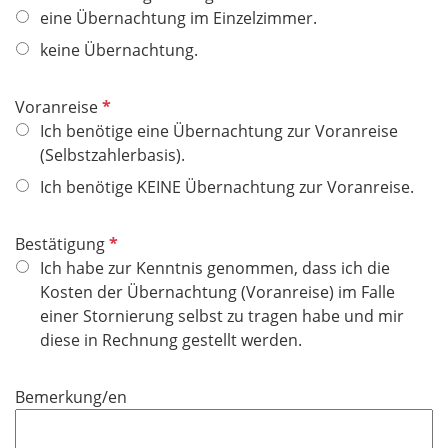
f
eine Übernachtung im Einzelzimmer.
l
keine Übernachtung.
i
c
P
Voranreise
h
f
Ich benötige eine Übernachtung zur Voranreise
t
l
(Selbstzahlerbasis).
f
i
e
Ich benötige KEINE Übernachtung zur Voranreise.
c
l
h
d
P
Bestätigung
t
f
Ich habe zur Kenntnis genommen, dass ich die
f
l
Kosten der Übernachtung (Voranreise) im Falle
e
i
einer Stornierung selbst zu tragen habe und mir
l
c
diese in Rechnung gestellt werden.
d
h
t
Bemerkung/en
f
e