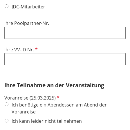
JDC-Mitarbeiter
Ihre Poolpartner-Nr.
P
Ihre VV-ID Nr.
f
l
i
c
h
Ihre Teilnahme an der Veranstaltung
t
P
Voranreise (25.03.2025)
f
f
Ich benötige ein Abendessen am Abend der
e
l
Voranreise
l
i
d
Ich kann leider nicht teilnehmen
c