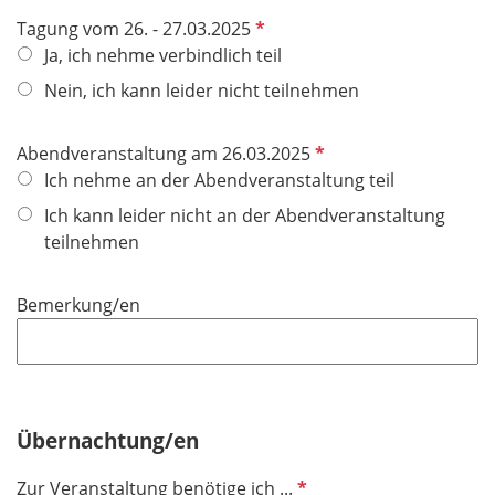
h
P
Tagung vom 26. - 27.03.2025
t
f
Ja, ich nehme verbindlich teil
f
l
e
Nein, ich kann leider nicht teilnehmen
i
l
c
d
P
Abendveranstaltung am 26.03.2025
h
f
Ich nehme an der Abendveranstaltung teil
t
l
f
Ich kann leider nicht an der Abendveranstaltung
i
e
teilnehmen
c
l
h
d
Bemerkung/en
t
f
e
l
d
Übernachtung/en
P
Zur Veranstaltung benötige ich ...