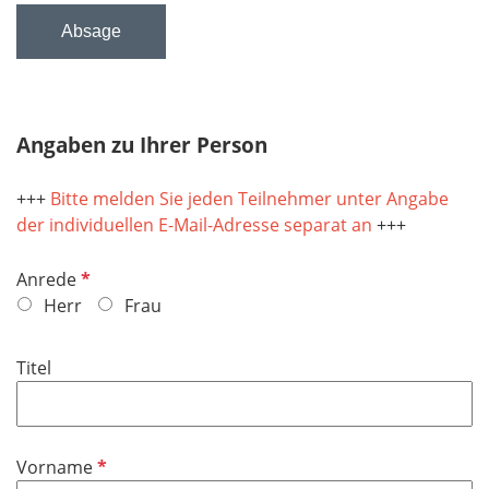
Absage
Angaben zu Ihrer Person
+++
Bitte melden Sie jeden Teilnehmer unter Angabe
der individuellen E-Mail-Adresse separat an
+++
P
Anrede
f
Herr
Frau
l
i
Titel
c
h
t
f
P
Vorname
e