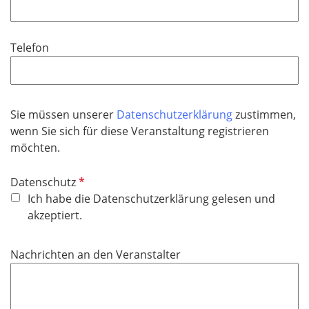
f
l
l
d
i
Telefon
c
h
t
f
Sie müssen unserer
Datenschutzerklärung
zustimmen,
e
wenn Sie sich für diese Veranstaltung registrieren
l
möchten.
d
P
Datenschutz
f
Ich habe die Datenschutzerklärung gelesen und
l
akzeptiert.
i
c
Nachrichten an den Veranstalter
h
t
f