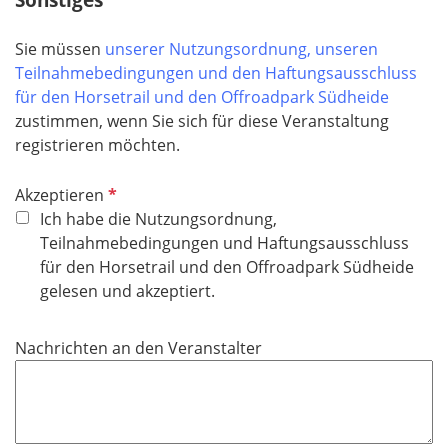
e
l
Sie müssen
unserer Nutzungsordnung, unseren
d
Teilnahmebedingungen und den Haftungsausschluss
für den Horsetrail und den Offroadpark Südheide
zustimmen, wenn Sie sich für diese Veranstaltung
registrieren möchten.
P
Akzeptieren
f
Ich habe die Nutzungsordnung,
l
Teilnahmebedingungen und Haftungsausschluss
i
für den Horsetrail und den Offroadpark Südheide
c
gelesen und akzeptiert.
h
t
Nachrichten an den Veranstalter
f
e
l
d