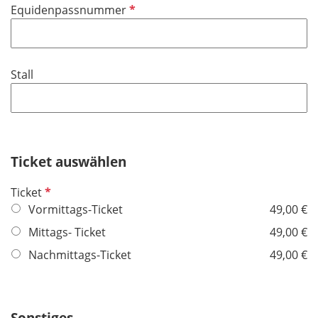
P
Equidenpassnummer
c
f
h
l
t
i
f
Stall
c
e
h
l
t
d
f
e
Ticket auswählen
l
d
P
Ticket
f
Vormittags-Ticket
49,00 €
l
Mittags- Ticket
49,00 €
i
Nachmittags-Ticket
49,00 €
c
h
t
f
Sonstiges