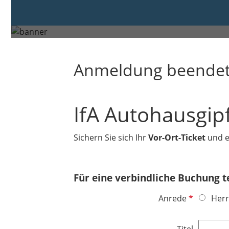
Freitag, 22. Mai 2026
Esslingen am Neckar
Anmeldung beende
IfA Autohausgip
Sichern Sie sich Ihr
Vor-Ort-Ticket
und er
Für eine verbindliche Buchung te
P
Anrede
Herr
f
l
Titel