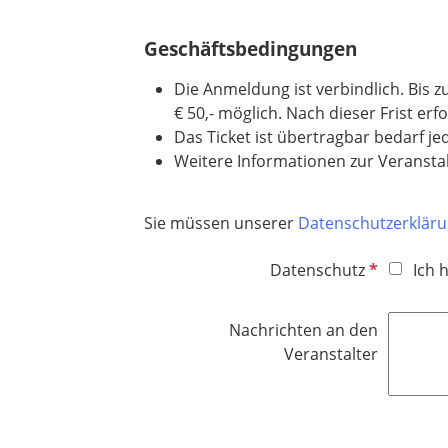
c
h
Geschäftsbedingungen
t
f
Die Anmeldung ist verbindlich. Bis 
e
€ 50,- möglich. Nach dieser Frist e
l
Das Ticket ist übertragbar bedarf je
d
Weitere Informationen zur Veranstal
Sie müssen unserer
Datenschutzerklär
P
Datenschutz
Ich 
f
l
Nachrichten an den
i
Veranstalter
c
h
t
f